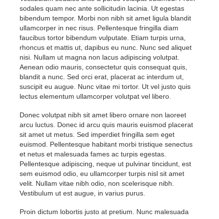
sodales quam nec ante sollicitudin lacinia. Ut egestas
bibendum tempor. Morbi non nibh sit amet ligula blandit
ullamcorper in nec risus. Pellentesque fringilla diam
faucibus tortor bibendum vulputate. Etiam turpis urna,
rhoncus et mattis ut, dapibus eu nunc. Nunc sed aliquet
nisi. Nullam ut magna non lacus adipiscing volutpat.
Aenean odio mauris, consectetur quis consequat quis,
blandit a nunc. Sed orci erat, placerat ac interdum ut,
suscipit eu augue. Nunc vitae mi tortor. Ut vel justo quis
lectus elementum ullamcorper volutpat vel libero.
Donec volutpat nibh sit amet libero ornare non laoreet
arcu luctus. Donec id arcu quis mauris euismod placerat
sit amet ut metus. Sed imperdiet fringilla sem eget
euismod. Pellentesque habitant morbi tristique senectus
et netus et malesuada fames ac turpis egestas.
Pellentesque adipiscing, neque ut pulvinar tincidunt, est
sem euismod odio, eu ullamcorper turpis nisl sit amet
velit. Nullam vitae nibh odio, non scelerisque nibh.
Vestibulum ut est augue, in varius purus.
Proin dictum lobortis justo at pretium. Nunc malesuada