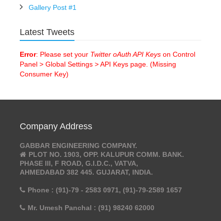
Gallery Post #1
Latest Tweets
Error
: Please set your
Twitter oAuth API Keys
on Control
Panel > Global Settings > API Keys page. (Missing
Consumer Key)
Company Address
GABBAR ENGINEERING COMPANY.
PLOT NO. 1903, OPP. KALUPUR COMM. BANK.
PHASE III, F ROAD, G.I.D.C., VATVA,
AHMEDABAD 382 445. GUJARAT, INDIA.
Phone : (91)-79 - 2583 0971, (91)-79-2589 1657
Mr. Umesh Panchal : (91) 98240 62000