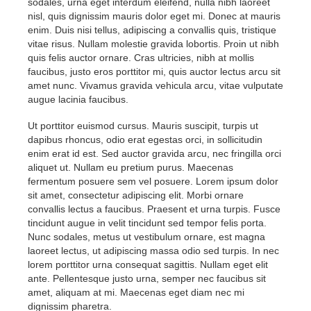
sodales, urna eget interdum eleifend, nulla nibh laoreet
nisl, quis dignissim mauris dolor eget mi. Donec at mauris
enim. Duis nisi tellus, adipiscing a convallis quis, tristique
vitae risus. Nullam molestie gravida lobortis. Proin ut nibh
quis felis auctor ornare. Cras ultricies, nibh at mollis
faucibus, justo eros porttitor mi, quis auctor lectus arcu sit
amet nunc. Vivamus gravida vehicula arcu, vitae vulputate
augue lacinia faucibus.
Ut porttitor euismod cursus. Mauris suscipit, turpis ut
dapibus rhoncus, odio erat egestas orci, in sollicitudin
enim erat id est. Sed auctor gravida arcu, nec fringilla orci
aliquet ut. Nullam eu pretium purus. Maecenas
fermentum posuere sem vel posuere. Lorem ipsum dolor
sit amet, consectetur adipiscing elit. Morbi ornare
convallis lectus a faucibus. Praesent et urna turpis. Fusce
tincidunt augue in velit tincidunt sed tempor felis porta.
Nunc sodales, metus ut vestibulum ornare, est magna
laoreet lectus, ut adipiscing massa odio sed turpis. In nec
lorem porttitor urna consequat sagittis. Nullam eget elit
ante. Pellentesque justo urna, semper nec faucibus sit
amet, aliquam at mi. Maecenas eget diam nec mi
dignissim pharetra.